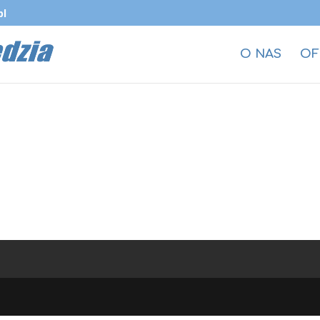
pl
O NAS
OF