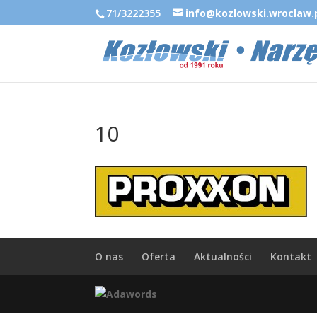
71/3222355
info@kozlowski.wroclaw.
10
O nas
Oferta
Aktualności
Kontakt